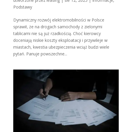
utworzone przez
leasing
|
sie 12, 2025
|
Informacje
,
Podstawy
Dynamiczny rozwój elektromobilności w Polsce
sprawił, że na drogach samochody z zielonymi
tablicami nie są już rzadkością. Choć kierowcy
doceniają niskie koszty eksploatacji i przywileje w
miastach, kwestia ubezpieczenia wciąż budzi wiele
pytań. Panuje powszechne...