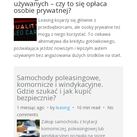
używanych – czy to się opłaca
osobie prywatnej?
Leasing kojarzy się głównie z
przedsiębiorcami, ale osoby prywatne też
mogą z niego korzystać. To ciekawa
alternatywa dla kredytu gotówkowego,
pozwalająca jeździć nowszym i lepszym autem
używanym bez angażowania dużych środków na start.
Samochody poleasingowe,
komornicze i windykacyjne.
Gdzie szukać i jak kupić
bezpiecznie?
1 miesiąc ago
by
leasing
10 min read
No
comments
Zakup samochodu z licytacji
komorniczej, poleasingowej lub
windykacyjnej pozwala na spore